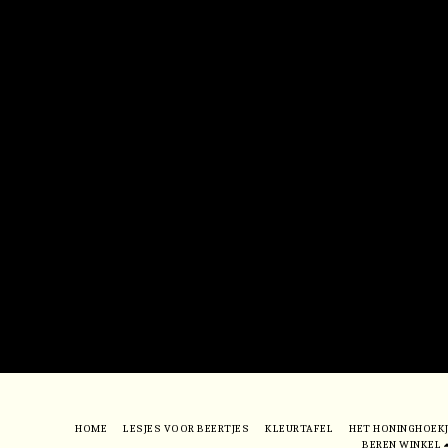
HOME
LESJES VOOR BEERTJES
KLEURTAFEL
HET HONINGHOEK
BEREN WINKEL