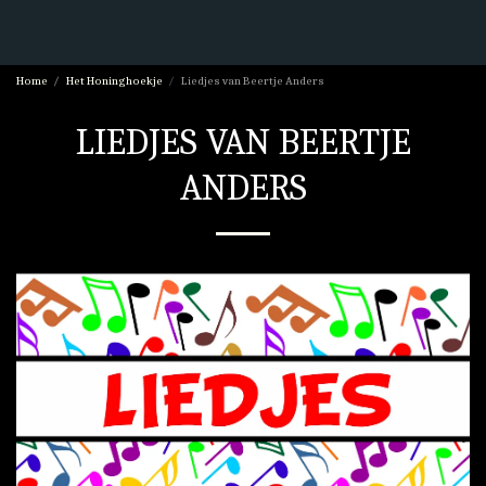
Home
Het Honinghoekje
Liedjes van Beertje Anders
LIEDJES VAN BEERTJE
ANDERS