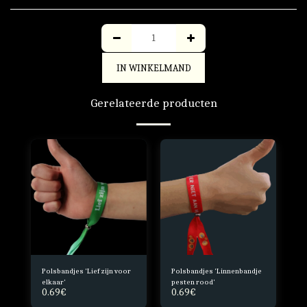
IN WINKELMAND
Gerelateerde producten
Polsbandjes 'Lief zijn voor
Polsbandjes 'Linnenbandje
elkaar'
pesten rood'
0.69
€
0.69
€