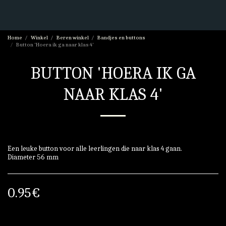
Home
Winkel
Beren winkel
Bandjes en buttons
Button 'Hoera ik ga naar klas 4'
BUTTON 'HOERA IK GA
NAAR KLAS 4'
Een leuke button voor alle leerlingen die naar klas 4 gaan.
Diameter 56 mm
0.95
€