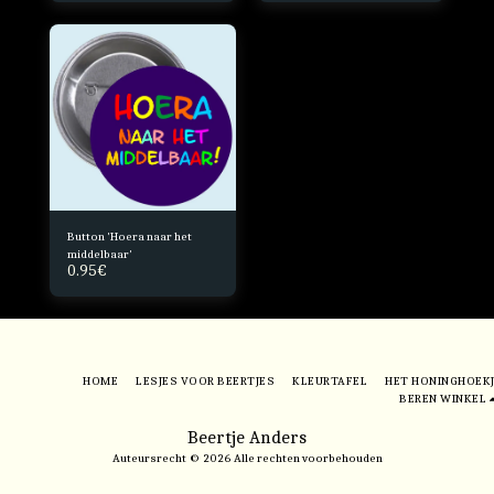
Button 'Hoera naar het
middelbaar'
0.95
€
HOME
LESJES VOOR BEERTJES
KLEURTAFEL
HET HONINGHOEK
BEREN WINKEL
Beertje Anders
Auteursrecht © 2026 Alle rechten voorbehouden