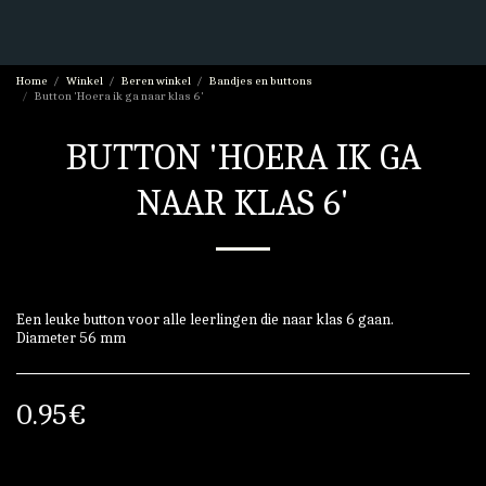
Home
Winkel
Beren winkel
Bandjes en buttons
Button 'Hoera ik ga naar klas 6'
BUTTON 'HOERA IK GA
NAAR KLAS 6'
Een leuke button voor alle leerlingen die naar klas 6 gaan.
Diameter 56 mm
0.95
€