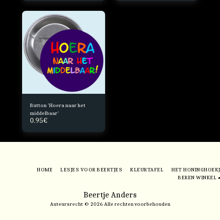
Button 'Hoera naar het
middelbaar'
0.95
€
HOME
LESJES VOOR BEERTJES
KLEURTAFEL
HET HONINGHOEK
BEREN WINKEL
Beertje Anders
Auteursrecht © 2026 Alle rechten voorbehouden