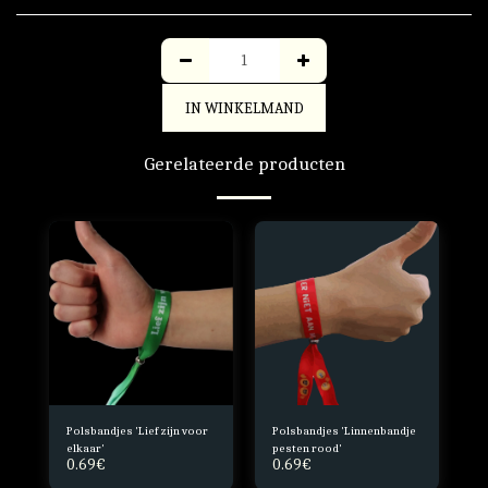
IN WINKELMAND
Gerelateerde producten
Polsbandjes 'Lief zijn voor
Polsbandjes 'Linnenbandje
elkaar'
pesten rood'
0.69
€
0.69
€